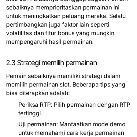
sebaiknya memprioritaskan permainan ini
untuk meningkatkan peluang mereka. Selalu
pertimbangkan juga faktor lain seperti
volatilitas dan fitur bonus yang mungkin
mempengaruhi hasil permainan.
2.3 Strategi memilih permainan
Pemain sebaiknya memiliki strategi dalam
memilih permainan slot. Beberapa tips yang
bisa diterapkan adalah:
Periksa RTP: Pilih permainan dengan RTP
tertinggi.
Uji permainan: Manfaatkan mode demo
untuk memahami cara kerja permainan