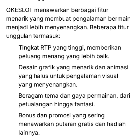
OKESLOT menawarkan berbagai fitur
menarik yang membuat pengalaman bermain
menjadi lebih menyenangkan. Beberapa fitur
unggulan termasuk:
Tingkat RTP yang tinggi, memberikan
peluang menang yang lebih baik.
Desain grafik yang menarik dan animasi
yang halus untuk pengalaman visual
yang menyenangkan.
Beragam tema dan gaya permainan, dari
petualangan hingga fantasi.
Bonus dan promosi yang sering
menawarkan putaran gratis dan hadiah
lainnya.