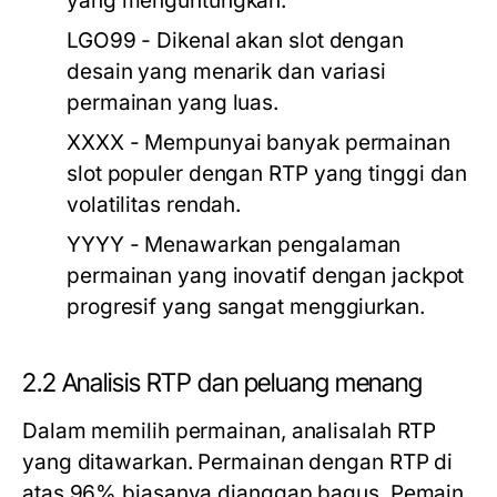
yang menguntungkan.
LGO99 - Dikenal akan slot dengan
desain yang menarik dan variasi
permainan yang luas.
XXXX - Mempunyai banyak permainan
slot populer dengan RTP yang tinggi dan
volatilitas rendah.
YYYY - Menawarkan pengalaman
permainan yang inovatif dengan jackpot
progresif yang sangat menggiurkan.
2.2 Analisis RTP dan peluang menang
Dalam memilih permainan, analisalah RTP
yang ditawarkan. Permainan dengan RTP di
atas 96% biasanya dianggap bagus. Pemain