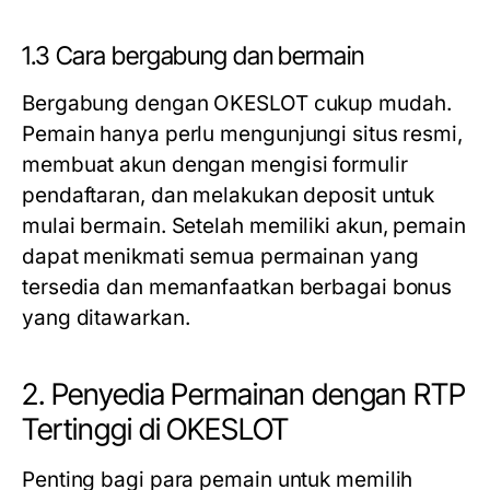
1.3 Cara bergabung dan bermain
Bergabung dengan OKESLOT cukup mudah.
Pemain hanya perlu mengunjungi situs resmi,
membuat akun dengan mengisi formulir
pendaftaran, dan melakukan deposit untuk
mulai bermain. Setelah memiliki akun, pemain
dapat menikmati semua permainan yang
tersedia dan memanfaatkan berbagai bonus
yang ditawarkan.
2. Penyedia Permainan dengan RTP
Tertinggi di OKESLOT
Penting bagi para pemain untuk memilih