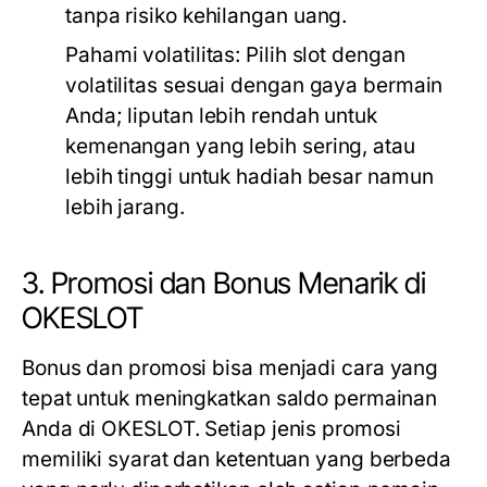
tanpa risiko kehilangan uang.
Pahami volatilitas: Pilih slot dengan
volatilitas sesuai dengan gaya bermain
Anda; liputan lebih rendah untuk
kemenangan yang lebih sering, atau
lebih tinggi untuk hadiah besar namun
lebih jarang.
3. Promosi dan Bonus Menarik di
OKESLOT
Bonus dan promosi bisa menjadi cara yang
tepat untuk meningkatkan saldo permainan
Anda di OKESLOT. Setiap jenis promosi
memiliki syarat dan ketentuan yang berbeda