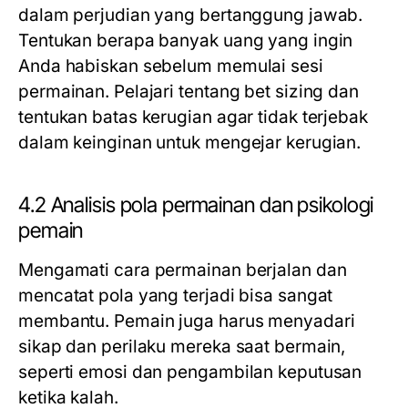
dalam perjudian yang bertanggung jawab.
Tentukan berapa banyak uang yang ingin
Anda habiskan sebelum memulai sesi
permainan. Pelajari tentang
bet sizing
dan
tentukan batas kerugian agar tidak terjebak
dalam keinginan untuk mengejar kerugian.
4.2 Analisis pola permainan dan psikologi
pemain
Mengamati cara permainan berjalan dan
mencatat pola yang terjadi bisa sangat
membantu. Pemain juga harus menyadari
sikap dan perilaku mereka saat bermain,
seperti emosi dan pengambilan keputusan
ketika kalah.