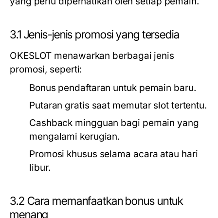
yang perlu diperhatikan oleh setiap pemain.
3.1 Jenis-jenis promosi yang tersedia
OKESLOT menawarkan berbagai jenis
promosi, seperti:
Bonus pendaftaran untuk pemain baru.
Putaran gratis saat memutar slot tertentu.
Cashback mingguan bagi pemain yang
mengalami kerugian.
Promosi khusus selama acara atau hari
libur.
3.2 Cara memanfaatkan bonus untuk
menang