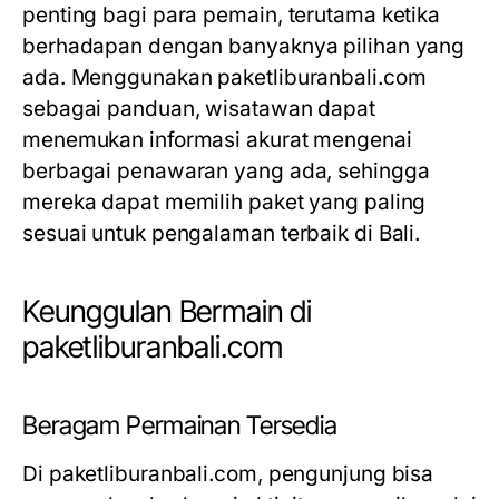
penting bagi para pemain, terutama ketika
berhadapan dengan banyaknya pilihan yang
ada. Menggunakan
paketliburanbali.com
sebagai panduan, wisatawan dapat
menemukan informasi akurat mengenai
berbagai penawaran yang ada, sehingga
mereka dapat memilih paket yang paling
sesuai untuk pengalaman terbaik di Bali.
Keunggulan Bermain di
paketliburanbali.com
Beragam Permainan Tersedia
Di paketliburanbali.com, pengunjung bisa