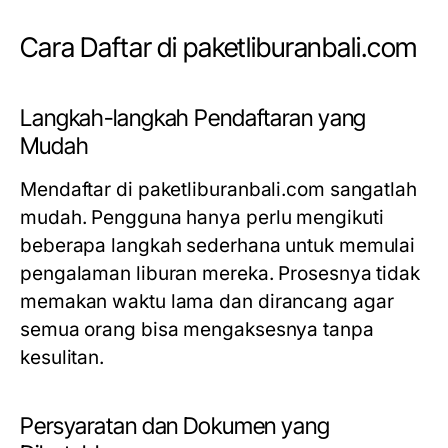
Cara Daftar di paketliburanbali.com
Langkah-langkah Pendaftaran yang
Mudah
Mendaftar di paketliburanbali.com sangatlah
mudah. Pengguna hanya perlu mengikuti
beberapa langkah sederhana untuk memulai
pengalaman liburan mereka. Prosesnya tidak
memakan waktu lama dan dirancang agar
semua orang bisa mengaksesnya tanpa
kesulitan.
Persyaratan dan Dokumen yang