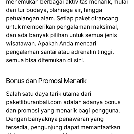
menemukan berbagai aktivitas menarik, mulai
dari tur budaya, olahraga air, hingga
petualangan alam. Setiap paket dirancang
untuk memberikan pengalaman maksimal,
dan ada banyak pilihan untuk semua jenis
wisatawan. Apakah Anda mencari
pengalaman santai atau adrenalin tinggi,
semua bisa ditemukan di sini.
Bonus dan Promosi Menarik
Salah satu daya tarik utama dari
paketliburanbali.com adalah adanya bonus
dan promosi yang menarik bagi pengguna.
Dengan banyaknya penawaran yang
tersedia, pengunjung dapat memanfaatkan