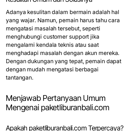
Adanya kesulitan dalam bermain adalah hal
yang wajar. Namun, pemain harus tahu cara
mengatasi masalah tersebut, seperti
menghubungi customer support jika
mengalami kendala teknis atau saat
menghadapi masalah dengan akun mereka.
Dengan dukungan yang tepat, pemain dapat
dengan mudah mengatasi berbagai
tantangan.
Menjawab Pertanyaan Umum
Mengenai paketliburanbali.com
Apakah paketliburanbali.com Terpercaya?