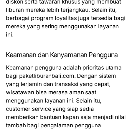
diskon serta tawaran khusus yang membuat
liburan mereka lebih terjangkau. Selain itu,
berbagai program loyalitas juga tersedia bagi
mereka yang sering menggunakan layanan
ini.
Keamanan dan Kenyamanan Pengguna
Keamanan pengguna adalah prioritas utama
bagi paketliburanbali.com. Dengan sistem
yang terjamin dan transaksi yang cepat,
wisatawan bisa merasa aman saat
menggunakan layanan ini. Selain itu,
customer service yang siap sedia
memberikan bantuan kapan saja menjadi nilai
tambah bagi pengalaman pengguna.