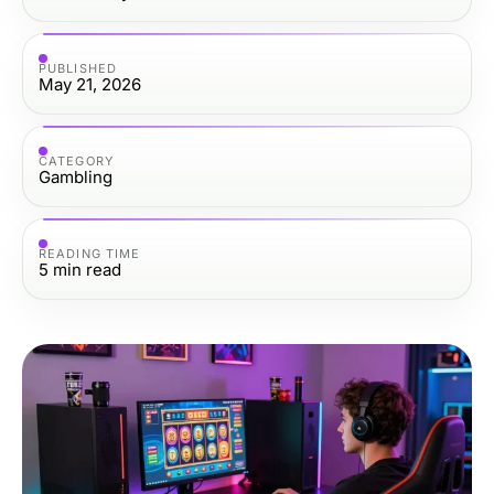
PUBLISHED
May 21, 2026
CATEGORY
Gambling
READING TIME
5
min read