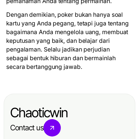
pemahaman Anda tentang permainan.
Dengan demikian, poker bukan hanya soal
kartu yang Anda pegang, tetapi juga tentang
bagaimana Anda mengelola uang, membuat
keputusan yang baik, dan belajar dari
pengalaman. Selalu jadikan perjudian
sebagai bentuk hiburan dan bermainlah
secara bertanggung jawab.
Chaoticwin
Contact us