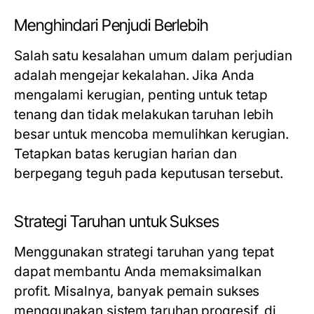
Menghindari Penjudi Berlebih
Salah satu kesalahan umum dalam perjudian
adalah mengejar kekalahan. Jika Anda
mengalami kerugian, penting untuk tetap
tenang dan tidak melakukan taruhan lebih
besar untuk mencoba memulihkan kerugian.
Tetapkan batas kerugian harian dan
berpegang teguh pada keputusan tersebut.
Strategi Taruhan untuk Sukses
Menggunakan strategi taruhan yang tepat
dapat membantu Anda memaksimalkan
profit. Misalnya, banyak pemain sukses
menggunakan sistem taruhan progresif, di