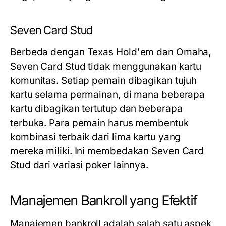
Seven Card Stud
Berbeda dengan Texas Hold'em dan Omaha,
Seven Card Stud tidak menggunakan kartu
komunitas. Setiap pemain dibagikan tujuh
kartu selama permainan, di mana beberapa
kartu dibagikan tertutup dan beberapa
terbuka. Para pemain harus membentuk
kombinasi terbaik dari lima kartu yang
mereka miliki. Ini membedakan Seven Card
Stud dari variasi poker lainnya.
Manajemen Bankroll yang Efektif
Manajemen bankroll adalah salah satu aspek