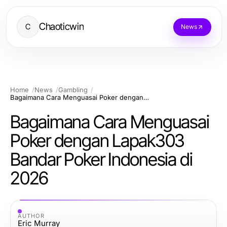
Chaoticwin
C
News
Home
News
Gambling
Bagaimana Cara Menguasai Poker dengan Lapak303 Bandar Poker Indonesia di 2026
Bagaimana Cara Menguasai
Poker dengan Lapak303
Bandar Poker Indonesia di
2026
AUTHOR
Eric Murray