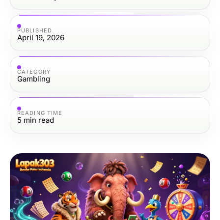
PUBLISHED
April 19, 2026
CATEGORY
Gambling
READING TIME
5
min read