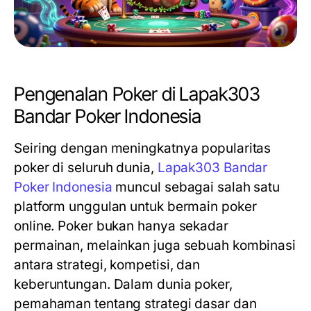
Pengenalan Poker di Lapak303
Bandar Poker Indonesia
Seiring dengan meningkatnya popularitas
poker di seluruh dunia,
Lapak303 Bandar
Poker Indonesia
muncul sebagai salah satu
platform unggulan untuk bermain poker
online. Poker bukan hanya sekadar
permainan, melainkan juga sebuah kombinasi
antara strategi, kompetisi, dan
keberuntungan. Dalam dunia poker,
pemahaman tentang strategi dasar dan