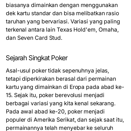
biasanya dimainkan dengan menggunakan
dek kartu standar dan bisa melibatkan rasio
taruhan yang bervariasi. Variasi yang paling
terkenal antara lain Texas Hold'em, Omaha,
dan Seven Card Stud.
Sejarah Singkat Poker
Asal-usul poker tidak sepenuhnya jelas,
tetapi diperkirakan berasal dari permainan
kartu yang dimainkan di Eropa pada abad ke-
15. Sejak itu, poker berevolusi menjadi
berbagai variasi yang kita kenal sekarang.
Pada awal abad ke-20, poker menjadi
populer di Amerika Serikat, dan sejak saat itu,
permainannya telah menyebar ke seluruh