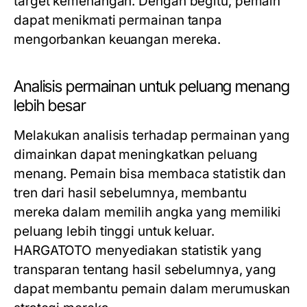
target kemenangan. Dengan begitu, pemain
dapat menikmati permainan tanpa
mengorbankan keuangan mereka.
Analisis permainan untuk peluang menang
lebih besar
Melakukan analisis terhadap permainan yang
dimainkan dapat meningkatkan peluang
menang. Pemain bisa membaca statistik dan
tren dari hasil sebelumnya, membantu
mereka dalam memilih angka yang memiliki
peluang lebih tinggi untuk keluar.
HARGATOTO menyediakan statistik yang
transparan tentang hasil sebelumnya, yang
dapat membantu pemain dalam merumuskan