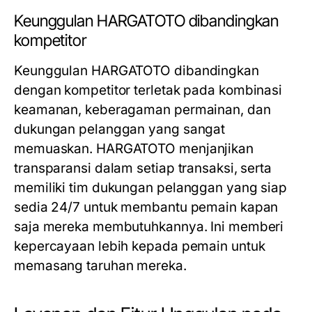
Keunggulan HARGATOTO dibandingkan
kompetitor
Keunggulan HARGATOTO dibandingkan
dengan kompetitor terletak pada kombinasi
keamanan, keberagaman permainan, dan
dukungan pelanggan yang sangat
memuaskan. HARGATOTO menjanjikan
transparansi dalam setiap transaksi, serta
memiliki tim dukungan pelanggan yang siap
sedia 24/7 untuk membantu pemain kapan
saja mereka membutuhkannya. Ini memberi
kepercayaan lebih kepada pemain untuk
memasang taruhan mereka.