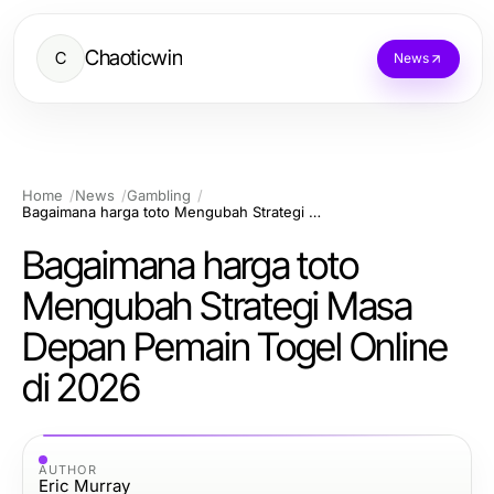
Chaoticwin
C
News
Home
News
Gambling
Bagaimana harga toto Mengubah Strategi Masa Depan Pemain Togel Online di 2026
Bagaimana harga toto
Mengubah Strategi Masa
Depan Pemain Togel Online
di 2026
AUTHOR
Eric Murray