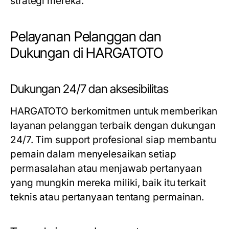
strategi mereka.
Pelayanan Pelanggan dan
Dukungan di HARGATOTO
Dukungan 24/7 dan aksesibilitas
HARGATOTO berkomitmen untuk memberikan
layanan pelanggan terbaik dengan dukungan
24/7. Tim support profesional siap membantu
pemain dalam menyelesaikan setiap
permasalahan atau menjawab pertanyaan
yang mungkin mereka miliki, baik itu terkait
teknis atau pertanyaan tentang permainan.