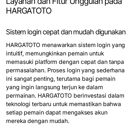
Layanan dan Fitur Unggulan pada
HARGATOTO
Sistem login cepat dan mudah digunakan
HARGATOTO menawarkan sistem login yang
intuitif, memungkinkan pemain untuk
memasuki platform dengan cepat dan tanpa
permasalahan. Proses login yang sederhana
ini sangat penting, terutama bagi pemain
yang ingin langsung terjun ke dalam
permainan. HARGATOTO berinvestasi dalam
teknologi terbaru untuk memastikan bahwa
setiap pemain dapat mengakses akun
mereka dengan mudah.