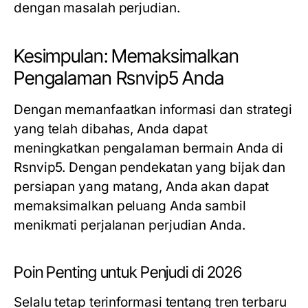
dengan masalah perjudian.
Kesimpulan: Memaksimalkan
Pengalaman Rsnvip5 Anda
Dengan memanfaatkan informasi dan strategi
yang telah dibahas, Anda dapat
meningkatkan pengalaman bermain Anda di
Rsnvip5. Dengan pendekatan yang bijak dan
persiapan yang matang, Anda akan dapat
memaksimalkan peluang Anda sambil
menikmati perjalanan perjudian Anda.
Poin Penting untuk Penjudi di 2026
Selalu tetap terinformasi tentang tren terbaru