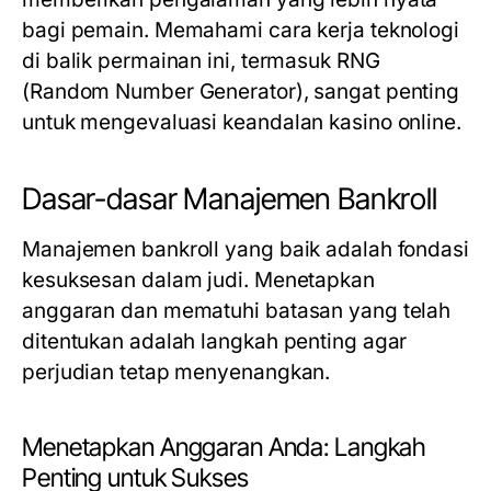
bagi pemain. Memahami cara kerja teknologi
di balik permainan ini, termasuk
RNG
(Random Number Generator)
, sangat penting
untuk mengevaluasi keandalan kasino online.
Dasar-dasar Manajemen Bankroll
Manajemen bankroll yang baik adalah fondasi
kesuksesan dalam judi. Menetapkan
anggaran dan mematuhi batasan yang telah
ditentukan adalah langkah penting agar
perjudian tetap menyenangkan.
Menetapkan Anggaran Anda: Langkah
Penting untuk Sukses