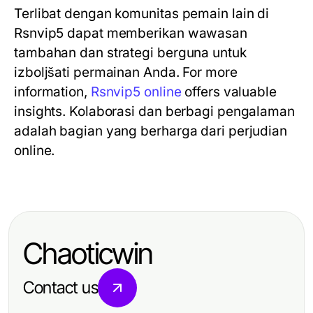
Terlibat dengan komunitas pemain lain di
Rsnvip5 dapat memberikan wawasan
tambahan dan strategi berguna untuk
izboljšati permainan Anda. For more
information,
Rsnvip5 online
offers valuable
insights. Kolaborasi dan berbagi pengalaman
adalah bagian yang berharga dari perjudian
online.
Chaoticwin
Contact us