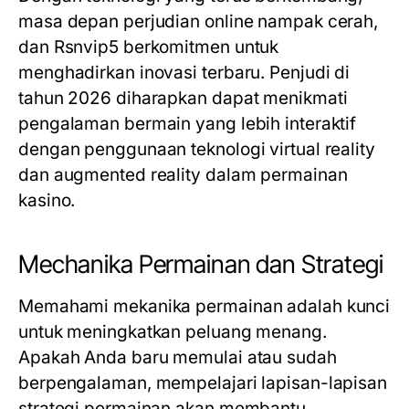
masa depan perjudian online nampak cerah,
dan Rsnvip5 berkomitmen untuk
menghadirkan inovasi terbaru. Penjudi di
tahun 2026 diharapkan dapat menikmati
pengalaman bermain yang lebih interaktif
dengan penggunaan teknologi virtual reality
dan augmented reality dalam permainan
kasino.
Mechanika Permainan dan Strategi
Memahami mekanika permainan adalah kunci
untuk meningkatkan peluang menang.
Apakah Anda baru memulai atau sudah
berpengalaman, mempelajari lapisan-lapisan
strategi permainan akan membantu