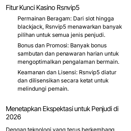
Fitur Kunci Kasino Rsnvip5
Permainan Beragam:
Dari slot hingga
blackjack, Rsnvip5 menawarkan banyak
pilihan untuk semua jenis penjudi.
Bonus dan Promosi:
Banyak bonus
sambutan dan penawaran harian untuk
mengoptimalkan pengalaman bermain.
Keamanan dan Lisensi:
Rsnvip5 diatur
dan dilisensikan secara ketat untuk
melindungi pemain.
Menetapkan Ekspektasi untuk Penjudi di
2026
Dengan teknologi yang terus berkembang,