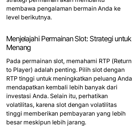
membawa pengalaman bermain Anda ke
level berikutnya.
Menjelajahi Permainan Slot: Strategi untuk
Menang
Pada permainan slot, memahami
RTP (Return
to Player)
adalah penting. Pilih slot dengan
RTP tinggi untuk meningkatkan peluang Anda
mendapatkan kembali lebih banyak dari
investasi Anda. Selain itu, perhatikan
volatilitas, karena slot dengan volatilitas
tinggi memberikan pembayaran yang lebih
besar meskipun lebih jarang.