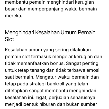
membantu pemain menghindari kerugian
besar dan memperpanjang waktu bermain
mereka.
Menghindari Kesalahan Umum Pemain
Slot
Kesalahan umum yang sering dilakukan
pemain slot termasuk mengejar kerugian dan
tidak memanfaatkan bonus. Sangat penting
untuk tetap tenang dan tidak terbawa emosi
saat bermain. Mengatur waktu bermain dan
tetap pada strategi bankroll yang telah
ditetapkan sangat membantu menghindari
kesalahan ini. Ingat, perjudian seharusnya
menjadi bentuk hiburan dan bukan sumber