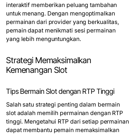
interaktif memberikan peluang tambahan
untuk menang. Dengan mengoptimalkan
permainan dari provider yang berkualitas,
pemain dapat menikmati sesi permainan
yang lebih menguntungkan.
Strategi Memaksimalkan
Kemenangan Slot
Tips Bermain Slot dengan RTP Tinggi
Salah satu strategi penting dalam bermain
slot adalah memilih permainan dengan RTP
tinggi. Mengetahui RTP dari setiap permainan
dapat membantu pemain memaksimalkan