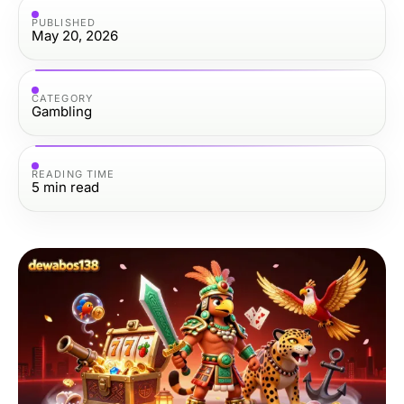
PUBLISHED
May 20, 2026
CATEGORY
Gambling
READING TIME
5
min read