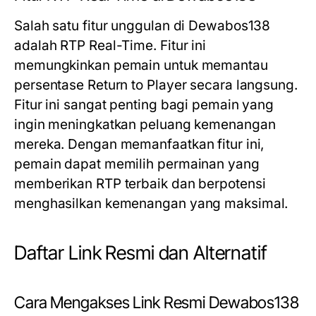
Salah satu fitur unggulan di Dewabos138
adalah RTP Real-Time. Fitur ini
memungkinkan pemain untuk memantau
persentase Return to Player secara langsung.
Fitur ini sangat penting bagi pemain yang
ingin meningkatkan peluang kemenangan
mereka. Dengan memanfaatkan fitur ini,
pemain dapat memilih permainan yang
memberikan RTP terbaik dan berpotensi
menghasilkan kemenangan yang maksimal.
Daftar Link Resmi dan Alternatif
Cara Mengakses Link Resmi Dewabos138