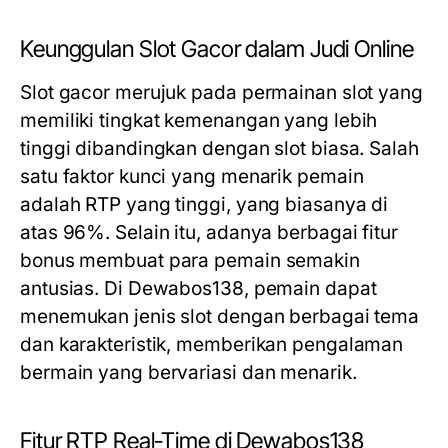
Keunggulan Slot Gacor dalam Judi Online
Slot gacor merujuk pada permainan slot yang
memiliki tingkat kemenangan yang lebih
tinggi dibandingkan dengan slot biasa. Salah
satu faktor kunci yang menarik pemain
adalah RTP yang tinggi, yang biasanya di
atas 96%. Selain itu, adanya berbagai fitur
bonus membuat para pemain semakin
antusias. Di Dewabos138, pemain dapat
menemukan jenis slot dengan berbagai tema
dan karakteristik, memberikan pengalaman
bermain yang bervariasi dan menarik.
Fitur RTP Real-Time di Dewabos138