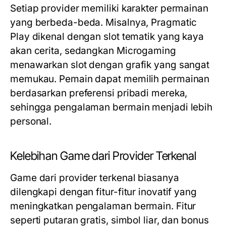
Setiap provider memiliki karakter permainan
yang berbeda-beda. Misalnya, Pragmatic
Play dikenal dengan slot tematik yang kaya
akan cerita, sedangkan Microgaming
menawarkan slot dengan grafik yang sangat
memukau. Pemain dapat memilih permainan
berdasarkan preferensi pribadi mereka,
sehingga pengalaman bermain menjadi lebih
personal.
Kelebihan Game dari Provider Terkenal
Game dari provider terkenal biasanya
dilengkapi dengan fitur-fitur inovatif yang
meningkatkan pengalaman bermain. Fitur
seperti putaran gratis, simbol liar, dan bonus