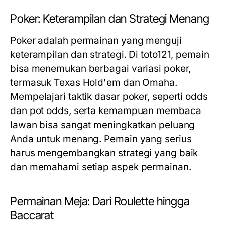
Poker: Keterampilan dan Strategi Menang
Poker adalah permainan yang menguji
keterampilan dan strategi. Di toto121, pemain
bisa menemukan berbagai variasi poker,
termasuk Texas Hold'em dan Omaha.
Mempelajari taktik dasar poker, seperti odds
dan pot odds, serta kemampuan membaca
lawan bisa sangat meningkatkan peluang
Anda untuk menang. Pemain yang serius
harus mengembangkan strategi yang baik
dan memahami setiap aspek permainan.
Permainan Meja: Dari Roulette hingga
Baccarat