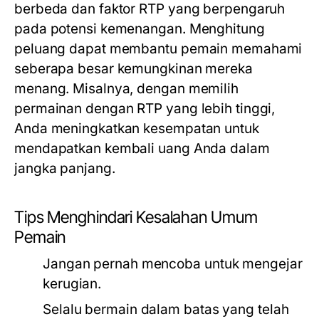
berbeda dan faktor RTP yang berpengaruh
pada potensi kemenangan. Menghitung
peluang dapat membantu pemain memahami
seberapa besar kemungkinan mereka
menang. Misalnya, dengan memilih
permainan dengan RTP yang lebih tinggi,
Anda meningkatkan kesempatan untuk
mendapatkan kembali uang Anda dalam
jangka panjang.
Tips Menghindari Kesalahan Umum
Pemain
Jangan pernah mencoba untuk mengejar
kerugian.
Selalu bermain dalam batas yang telah