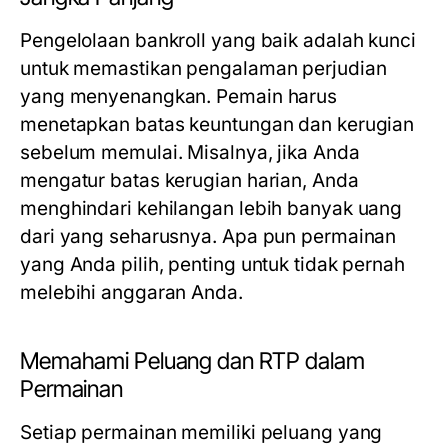
Pengelolaan bankroll yang baik adalah kunci
untuk memastikan pengalaman perjudian
yang menyenangkan. Pemain harus
menetapkan batas keuntungan dan kerugian
sebelum memulai. Misalnya, jika Anda
mengatur batas kerugian harian, Anda
menghindari kehilangan lebih banyak uang
dari yang seharusnya. Apa pun permainan
yang Anda pilih, penting untuk tidak pernah
melebihi anggaran Anda.
Memahami Peluang dan RTP dalam
Permainan
Setiap permainan memiliki peluang yang