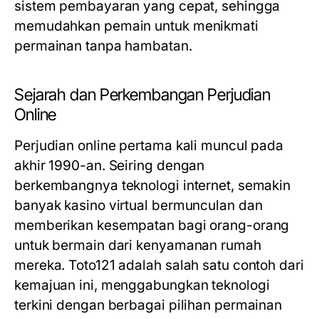
sistem pembayaran yang cepat, sehingga
memudahkan pemain untuk menikmati
permainan tanpa hambatan.
Sejarah dan Perkembangan Perjudian
Online
Perjudian online pertama kali muncul pada
akhir 1990-an. Seiring dengan
berkembangnya teknologi internet, semakin
banyak kasino virtual bermunculan dan
memberikan kesempatan bagi orang-orang
untuk bermain dari kenyamanan rumah
mereka. Toto121 adalah salah satu contoh dari
kemajuan ini, menggabungkan teknologi
terkini dengan berbagai pilihan permainan