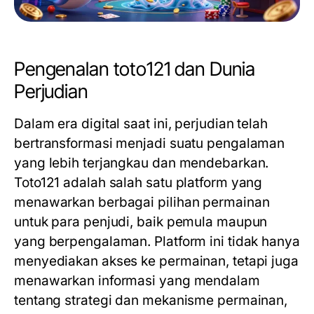
Pengenalan toto121 dan Dunia
Perjudian
Dalam era digital saat ini, perjudian telah
bertransformasi menjadi suatu pengalaman
yang lebih terjangkau dan mendebarkan.
Toto121 adalah salah satu platform yang
menawarkan berbagai pilihan permainan
untuk para penjudi, baik pemula maupun
yang berpengalaman. Platform ini tidak hanya
menyediakan akses ke permainan, tetapi juga
menawarkan informasi yang mendalam
tentang strategi dan mekanisme permainan,